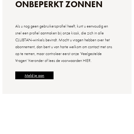
ONBEPERKT ZONNEN
Als u nog geen gebruikersprofiel heeft, kunt u eenvoudig en
snel een profiel aanmaken bij onze kiosk, die zich in alle
CLUBTAN-winkels bevindt. Mocht u vragen hebben over het
abonnement, dan bent u van harte welkom om contact met ons
op te nemen, maar controleer eerst onze ‘Veelgestelde
Vragen’ hieronder of lees de voorwaarden HIER.
Meld je aan