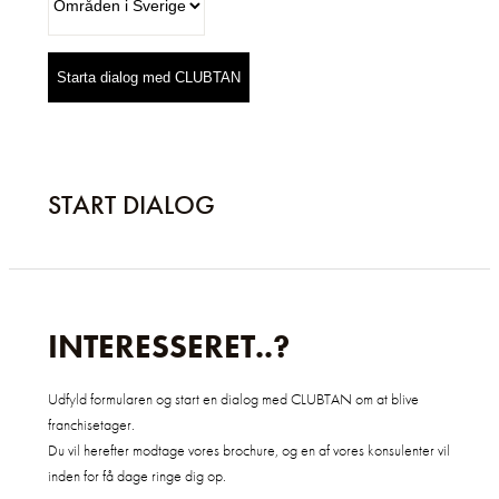
Starta dialog med CLUBTAN
START DIALOG
INTERESSERET..?
Udfyld formularen og start en dialog med CLUBTAN om at blive
franchisetager.
Du vil herefter modtage vores brochure, og en af vores konsulenter vil
inden for få dage ringe dig op.