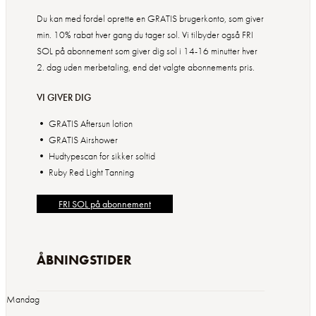
Du kan med fordel oprette en GRATIS brugerkonto, som giver
min. 10% rabat hver gang du tager sol. Vi tilbyder også FRI
SOL på abonnement som giver dig sol i 14-16 minutter hver
2. dag uden merbetaling, end det valgte abonnements pris.
VI GIVER DIG
• GRATIS Aftersun lotion
• GRATIS Airshower
• Hudtypescan for sikker soltid
FRI SOL på abonnement
ÅBNINGSTIDER
Mandag