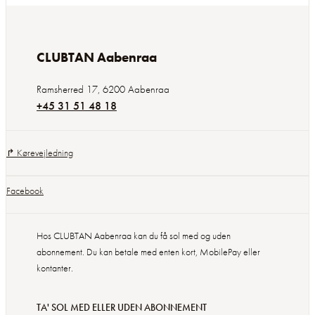
CLUBTAN Aabenraa
Ramsherred 17
,
6200
Aabenraa
+45 31 51 48 18
↱ Kørevejledning
Facebook
Hos CLUBTAN Aabenraa kan du få sol med og uden
abonnement. Du kan betale med enten kort, MobilePay eller
kontanter.
TA' SOL MED ELLER UDEN ABONNEMENT