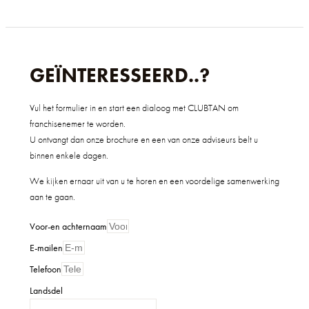
GEÏNTERESSEERD..?
Vul het formulier in en start een dialoog met CLUBTAN om
franchisenemer te worden.
U ontvangt dan onze brochure en een van onze adviseurs belt u
binnen enkele dagen.
We kijken ernaar uit van u te horen en een voordelige samenwerking
aan te gaan.
Voor-en achternaam
E-mailen
Telefoon
Landsdel