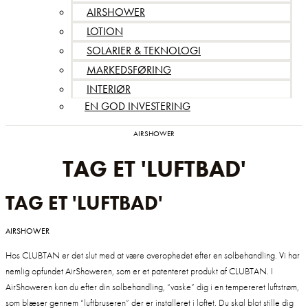
AIRSHOWER
LOTION
SOLARIER & TEKNOLOGI
MARKEDSFØRING
INTERIØR
EN GOD INVESTERING
AIRSHOWER
TAG ET 'LUFTBAD'
TAG ET 'LUFTBAD'
AIRSHOWER
Hos CLUBTAN er det slut med at være overophedet efter en solbehandling. Vi har
nemlig opfundet AirShoweren, som er et patenteret produkt af CLUBTAN. I
AirShoweren kan du efter din solbehandling, “vaske” dig i en tempereret luftstrøm,
som blæser gennem “luftbruseren” der er installeret i loftet. Du skal blot stille dig