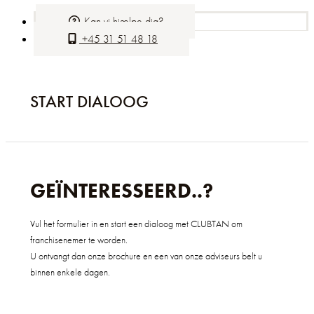
Kan vi hjælpe dig?
+45 31 51 48 18
START DIALOOG
GEÏNTERESSEERD..?
Vul het formulier in en start een dialoog met CLUBTAN om
franchisenemer te worden.
U ontvangt dan onze brochure en een van onze adviseurs belt u
binnen enkele dagen.
We kijken ernaar uit van u te horen en een voordelige samenwerking