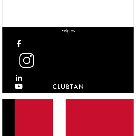
Følg os
X