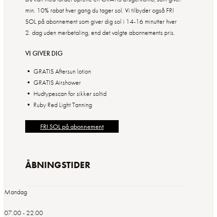
min. 10% rabat hver gang du tager sol. Vi tilbyder også FRI
SOL på abonnement som giver dig sol i 14-16 minutter hver
2. dag uden merbetaling, end det valgte abonnements pris.
VI GIVER DIG
• GRATIS Aftersun lotion
• GRATIS Airshower
• Hudtypescan for sikker soltid
FRI SOL på abonnement
ÅBNINGSTIDER
Mandag
07.00 - 22.00