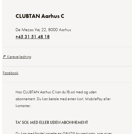
CLUBTAN Aarhus C
De Mezas Vej 22
,
8000
Aarhus
+45 31 51 48 18
↱ Kørevejledning
Facebook
Hos CLUBTAN Aarhus C kan du få sol med og uden
abonnement. Du kan betale med enten kort, MobilePay eller
kontanter.
TA' SOL MED ELLER UDEN ABONNEMENT
Du kan med fordel oprette en GRATIS brugerkonto, som giver