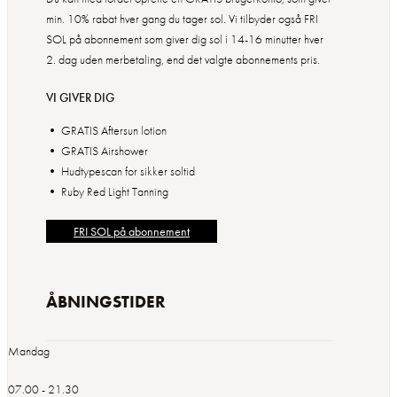
min. 10% rabat hver gang du tager sol. Vi tilbyder også FRI
SOL på abonnement som giver dig sol i 14-16 minutter hver
2. dag uden merbetaling, end det valgte abonnements pris.
VI GIVER DIG
• GRATIS Aftersun lotion
• GRATIS Airshower
• Hudtypescan for sikker soltid
FRI SOL på abonnement
ÅBNINGSTIDER
Mandag
07.00 - 21.30