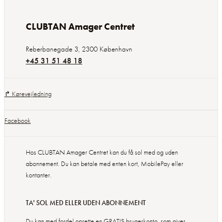
CLUBTAN Amager Centret
Reberbanegade 3
,
2300
København
+45 31 51 48 18
↱ Kørevejledning
Facebook
Hos CLUBTAN Amager Centret kan du få sol med og uden
abonnement. Du kan betale med enten kort, MobilePay eller
kontanter.
TA' SOL MED ELLER UDEN ABONNEMENT
Du kan med fordel oprette en GRATIS brugerkonto, som giver