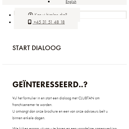
English
Kan vi hjælpe dig?
+45 31 51 48 18
START DIALOOG
GEÏNTERESSEERD..?
Vul het formulier in en start een dialoog met CLUBTAN om
franchisenemer te worden.
U ontvangt dan onze brochure en een van onze adviseurs belt u
binnen enkele dagen.
We kijken ernaar uit van u te horen en een voordelige samenwerking