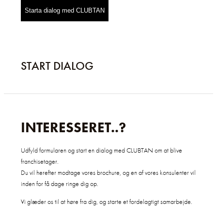
Starta dialog med CLUBTAN
START DIALOG
INTERESSERET..?
Udfyld formularen og start en dialog med CLUBTAN om at blive
franchisetager.
Du vil herefter modtage vores brochure, og en af vores konsulenter vil
inden for få dage ringe dig op.
Vi glæder os til at høre fra dig, og starte et fordelagtigt samarbejde.