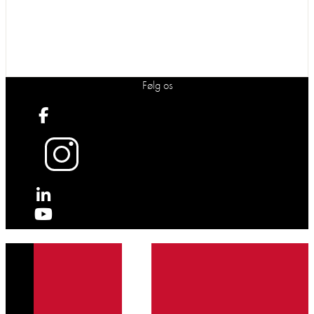
Følg os
X