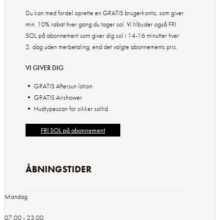
Du kan med fordel oprette en GRATIS brugerkonto, som giver
min. 10% rabat hver gang du tager sol. Vi tilbyder også FRI
SOL på abonnement som giver dig sol i 14-16 minutter hver
2. dag uden merbetaling, end det valgte abonnements pris.
VI GIVER DIG
• GRATIS Aftersun lotion
• GRATIS Airshower
• Hudtypescan for sikker soltid
FRI SOL på abonnement
ÅBNINGSTIDER
Mandag
07.00 - 23.00