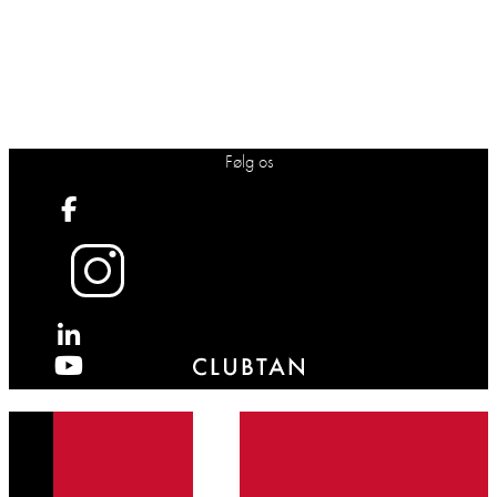
Følg os
X