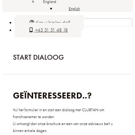
England
English
Kan vi hjælpe dig?
+45 31 51 48 18
START DIALOOG
GEÏNTERESSEERD..?
Vul het formulier in en start een dialoog met CLUBTAN om
franchisenemer te worden.
U ontvangt dan onze brochure en een van onze adviseurs belt u
binnen enkele dagen.