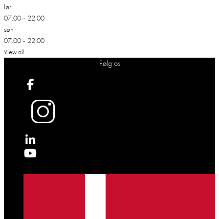
lør
07.00 - 22.00
søn
07.00 - 22.00
View all
Følg os
X